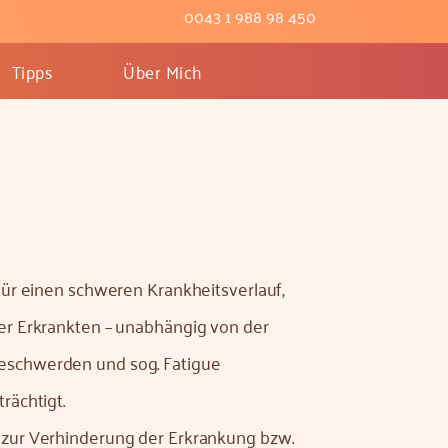
0043 1 988 98 450
Tipps
Über Mich
 für einen schweren Krankheitsverlauf,
r Erkrankten – unabhängig von der
beschwerden und sog. Fatigue
rächtigt.
g zur Verhinderung der Erkrankung bzw.