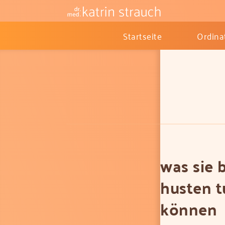
Startseite
Ordina
was sie 
husten 
können