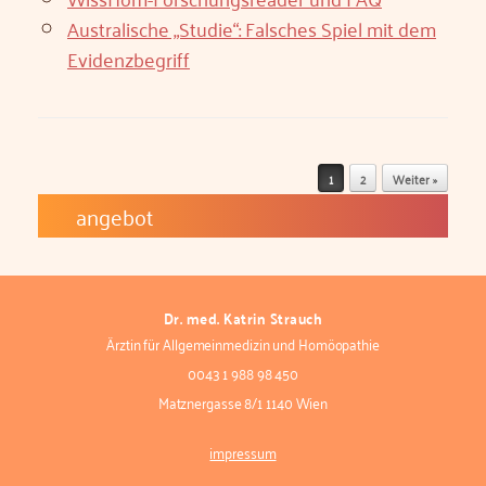
Australische „Studie“: Falsches Spiel mit dem
Evidenzbegriff
Beitragsnavigation
1
2
Weiter »
Dr. med. Katrin Strauch
Ärztin für Allgemeinmedizin und Homöopathie
0043 1 988 98 450
Matznergasse 8/1 1140 Wien
impressum